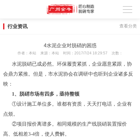
行业资讯
查看分类
4水泥企业对脱硝的困惑
作者：
本站
来源：
本站
时间：
2017/7/24 18:29:57
次数：
水泥
脱硝已成必然。环保履责紧抓，企业愿意紧跟，协
会鼎力紧推。但是，市
水泥
协会在调研中也听到企业诸多反
映：
1、脱硝市场有四多，亟待整顿
①设计施工单位多。谁都有资质，天天打电话，企业有
点烦。
②项目报价离谱多。相同规模的生产线脱硝装置报价
高、低相差3
-
4倍，使人费解。