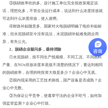
③脱硝效率吹的多。设计施工单位完全按政策规定说
话，理想化多，不管企业运行成本，说达到什么浓度排放就
可达到什么浓度排放，使人迷惘。
④财政补贴随意多。国家对火电脱硝明确了电价补贴标
准，但
水泥
脱硝至今没有说法，
水泥
脱硝补贴难免因企而
异，有失公允。
2、脱硝企业疑问多，亟待消除
①
水泥
脱硝，按不同生产线规模、不同工况、不同熟料
产量、在NOx排放浓度本底值不清楚的情况下，要达到相同
的脱硝效率，合理的吨投资大致是多少？企业心中无底。
②国内现采用的工艺技术路线，国产设备是否成熟？企
业心中无数。
③为保证公平竞争，使遵章守法的企业不吃亏，如何加
强监管监测？企业心中打鼓。